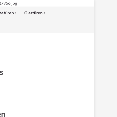
ebetüren
Glastüren
s
en