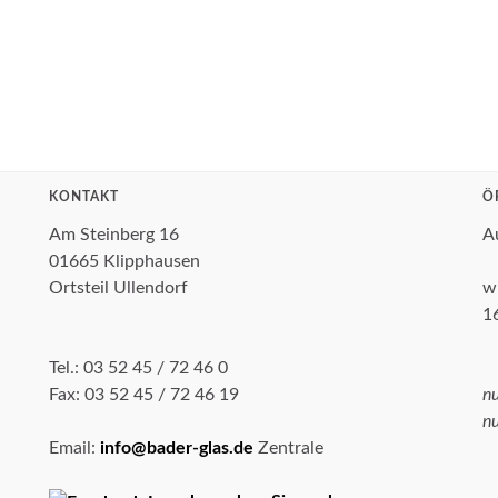
KONTAKT
Ö
Am Steinberg 16
A
01665 Klipphausen
Ortsteil Ullendorf
w
1
Tel.: 03 52 45 / 72 46 0
Fax: 03 52 45 / 72 46 19
n
n
Email:
info@bader-glas.de
Zentrale