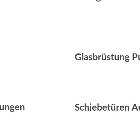
Glasbrüstung P
sungen
Schiebetüren A