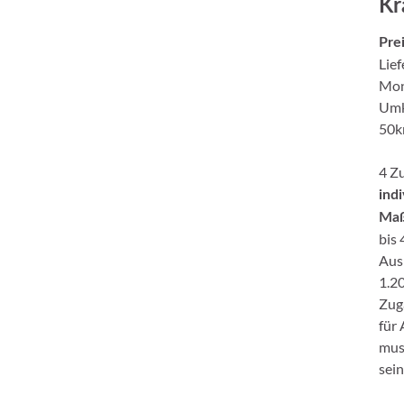
Kr
Pre
Lie
Mon
Umk
50k
4 Z
indi
Ma
bis
Aus
1.2
Zug
für
mus
sein